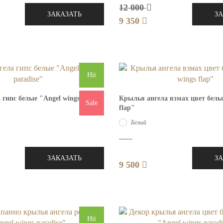
12 000
ЗАКАЗАТЬ
З
9 350
Hit
 гипс белые "Angel wings
Крылья ангела взмах цвет белы
Sale
flap"
Белый
ЗАКАЗАТЬ
З
9 500
Hit