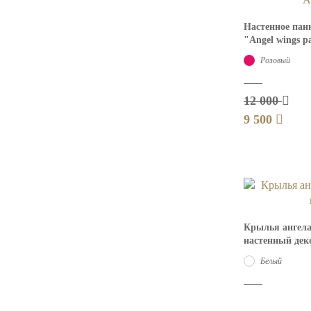
Настенное пан
"Angel wings p
Розовый
12 000
9 500
Крылья ангела 
настенный дек
Белый