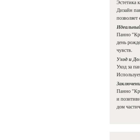
Эстетика к
Дизайн пан
позволяет 
Идеальны
Панно "Кр
день рожде
чувств.
Уход и До
Уход за па
Используе
Заключен
Панно "Кры
и позитивн
дом частич