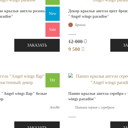
но крылья ангела розовые
Декор крылья ангела цвет брон
New
aradise"
"Angel wings paradise"
ArtsMe
Бронза
Sale
12 000
ЗАКАЗАТЬ
З
9 500
Hit
"Angel wings flap" белые
Панно крылья ангела серебро с
ор
wings paradise"
ArtsMe
Патина черное с серебром
ЗАКАЗАТЬ
З