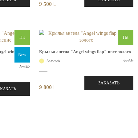
9 500
Hit
Hit
el wings flap"
Крылья ангела "Angel wings flap" цвет золото
New
Золотой
ArtsMe
ArtsMe
ЗАКАЗАТЬ
9 800
АКАЗАТЬ