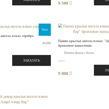
9 500
New
ангела взмах серебро
Панно крылья ангела взмах "Ang
ArtsMe
бронзовое напыление
Патина бронза с белым
ЗАКАЗАТЬ
З
9 800