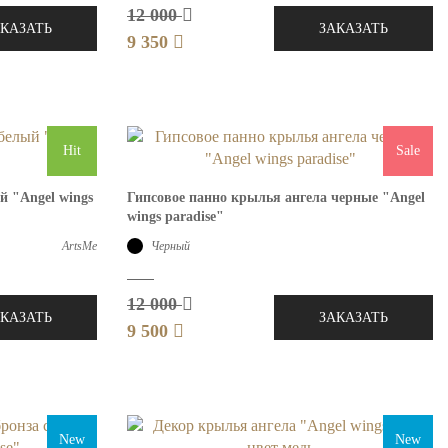
12 000
АКАЗАТЬ
ЗАКАЗАТЬ
9 350
Hit
Sale
й "Angel wings
Гипсовое панно крылья ангела черные "Angel
wings paradise"
ArtsMe
Черный
12 000
АКАЗАТЬ
ЗАКАЗАТЬ
9 500
New
New