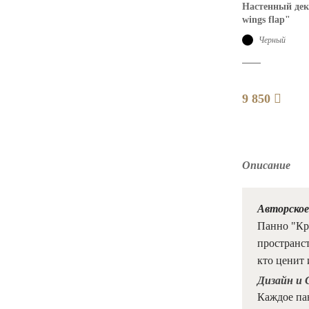
Настенный дек
wings flap"
Черный
9 850
Описание
Авторское
Панно "Кры
пространст
кто ценит 
Дизайн и 
Каждое па