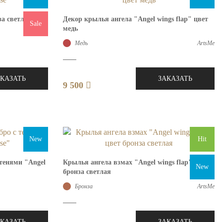
за светлая
Декор крылья ангела "Angel wings flap" цвет
Sale
медь
Медь
ArtsMe
АКАЗАТЬ
ЗАКАЗАТЬ
9 500
New
Hit
 тенями "Angel
Крылья ангела взмах "Angel wings flap" цвет
New
бронза светлая
Бронза
ArtsMe
АКАЗАТЬ
ЗАКАЗАТЬ