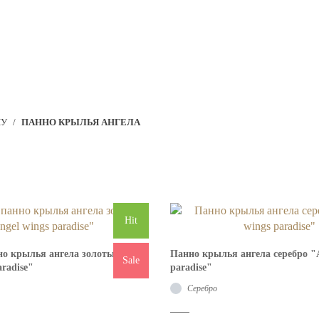
КАТАЛОГ ПРОДУКЦИИ
НУ
/
ПАННО КРЫЛЬЯ АНГЕЛА
Панно крылья ангела
Hit
но крылья ангела золотые
Панно крылья ангела серебро "A
Sale
aradise"
paradise"
Серебро