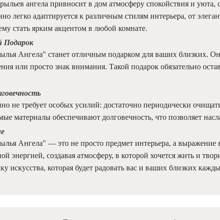
рыльев ангела привносит в дом атмосферу спокойствия и уюта, 
но легко адаптируется к различным стилям интерьера, от элега
ему стать ярким акцентом в любой комнате.
й Подарок
ылья Ангела" станет отличным подарком для ваших близких. Оно
ния или просто знак внимания. Такой подарок обязательно ост
лговечность
нно не требует особых усилий: достаточно периодически очищат
мые материалы обеспечивают долговечность, что позволяет насл
ие
лья Ангела" — это не просто предмет интерьера, а выражение в
ой энергией, создавая атмосферу, в которой хочется жить и твор
ку искусства, которая будет радовать вас и ваших близких кажды